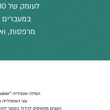
במעברים צ
מרפסות, ואפ
המילה אספלייה "espalier" מקורה מהמילה האיטלקית spalliera, שמשמעותה "משהו להניח עליו את הכתף".
עצי האספלייה מ
העצים מתאימים לגידול בסמוך לחומ