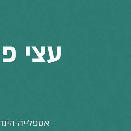
עצי פר
אספלייה הינ