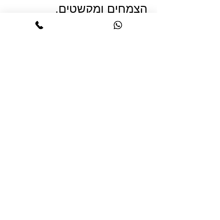
הצמחים ומקשטים.
חזרה לגלריית פרוייקטים
אגרו גרדן- גינות בהתאמה אישית
הצהרת נגישות